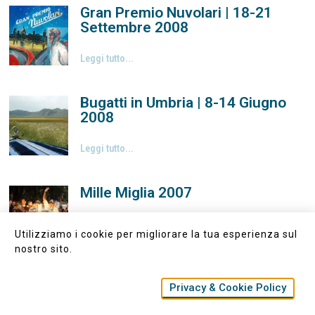
Gran Premio Nuvolari | 18-21
Settembre 2008
Leggi tutto...
Bugatti in Umbria | 8-14 Giugno
2008
Leggi tutto...
Mille Miglia 2007
Leggi tutto...
Utilizziamo i cookie per migliorare la tua esperienza sul
nostro sito.
Bugatti a Lucca | 19-21 Ottobre
Privacy & Cookie Policy
2007