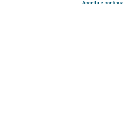
Accetta e continua
Leggi tutto...
Bugatti nelle Marche | 16-21
Giugno 2007
Leggi tutto...
Bugatti a Modena | 29-30 maggio
2004
Leggi tutto...
Mille Miglia 2006
Leggi tutto...