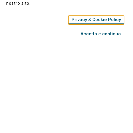
nostro sito.
Leggi tutto...
Privacy & Cookie Policy
Team Bugatti 1000 Miglia | 2001-
2005
Accetta e continua
Leggi tutto...
Bugatti a Villa Erba | 26 Aprile
2009
Leggi tutto...
Bugatti in Sardegna | 26 Aprile-2
Maggio 2008
Leggi tutto...