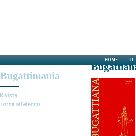
HOME
IL
Bugattian
Bugattimania
Rivista
Torna all'elenco