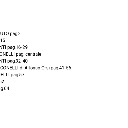
UTO pag.3
15
TI pag.16-29
NELLI pag. centrale
TI pag.32-40
ONELLI di Alfonso Orsi pag.41-56
ELLI pag.57
62
g.64